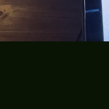
aymond Ley, AL:, Rollle: Mutter, Produktio
e, AL: Philipp Hermannstädter,

ion: Cinephon

tz, AL: Mehrad Soleimany,

ion: Cinephon

ander, AL: Kathrin Asmuss

n: Lavendel Film

eas Böge, AL: Diana Gapp

istian von Castelberg, AL: Marlies Lausen Roll
anne Sternberg, AL: Klitzke/Bhalla Rolle: 