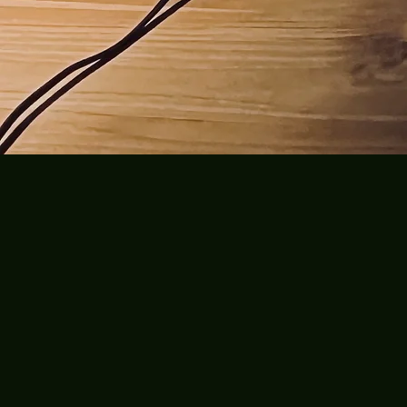
Die Aldi Brüder, Regie: R
Dynasty, Regie: Ina Kämpf
Rolle: Ensemble, Produkt
Smilf, Regie: Tanja Schmi
Rolle: Ensemble, Produkt
I´m Sorry, Regie: Peggy S
Rolle: Lehrerin, Produktio
Blue Bloods, Regie: Andr
Rolle: Ensemble, Antares

Polizeiruf 110, Regie: Chr
Fiction

Total Dreamer, Regie: Sus