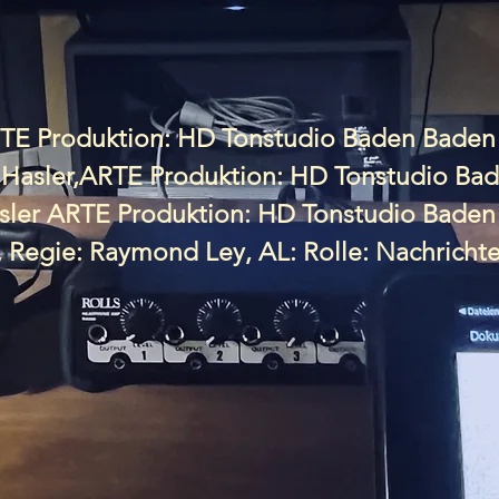
RTE Produktion: HD Tonstudio Baden Baden 
s Hasler,ARTE Produktion: HD Tonstudio Bad
asler ARTE Produktion: HD Tonstudio Baden 
 Regie: Raymond Ley, AL: Rolle: Nachrichte
ilke Flickenschildt, AL: K. Schumacher,

on: Cinephon 

, AL: J. Hasler,

: HD Tonstudio Baden Baden 

d Knapp, AL: K. Schumacher, Rolle: Charliz