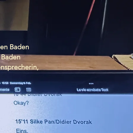


en Baden 

Baden 

nsprecherin, 
e, Produktion: Cinephon
