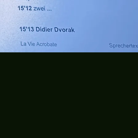
n: AVE GmbH

e: Polizistin, Filmpool 
Helena, Studio Hamburg
