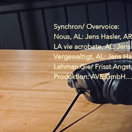
Synchron/ Overvoice:

Nous, AL: Jens Hasler, A
LA vie acrobate, AL: Jen
Vergewaltigt, AL: Jens H
Lehman.Gier Frisst Angst,
Produktion: AVE GmbH

Rocco Schiavone, Regie: H
Rolle: Ensemble, Produkti
Elle la bien cherche, Regie:
Rolle: Manon, Produktion
Shameless, Regie: Reinhar